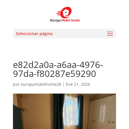
Seleccionar página
e82d2a0a-a6aa-4976-
97da-f80287e59290
por
europamobilhome28
|
Ene 21, 2026