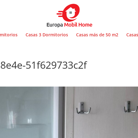
mitorios
Casas 3 Dormitorios
Casas más de 50 m2
Casas
-8e4e-51f629733c2f